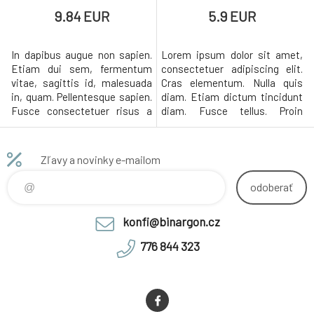
9.84 EUR
5.9 EUR
In dapibus augue non sapien.
Lorem ipsum dolor sit amet,
Etiam dui sem, fermentum
consectetuer adipiscing elit.
vitae, sagittis id, malesuada
Cras elementum. Nulla quis
in, quam. Pellentesque sapien.
diam. Etiam dictum tincidunt
Fusce consectetuer risus a
diam. Fusce tellus. Proin
nunc. Nulla non arcu lacinia
mattis lacinia justo. Nemo
neque faucibus fringilla. In
enim ipsam voluptatem quia
convallis. Ut enim ad minima
voluptas sit aspernatur aut
Zľavy a novinky e-mailom
veniam, quis nostrum
odit aut fugit, sed quia
exercitationem ullam corporis
consequuntur magni dolores
odoberať
suscipit laboriosam, nisi ut
eos qui ratione voluptatem
aliquid ex ea commodi
sequi nesciunt. Nam sed tellus
konfi@binargon.cz
consequat
id magna
776 844 323