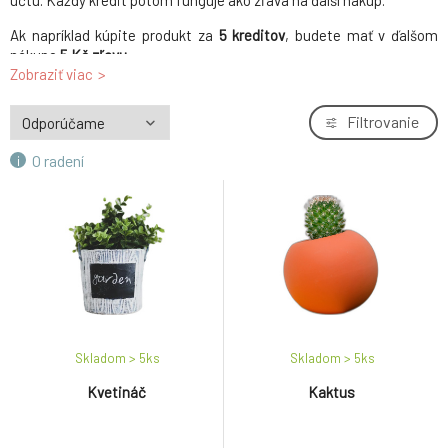
účtu. Každý kredit potom funguje ako zľava na ďalší nákup.
Ak napríklad kúpite produkt za
5 kreditov
, budete mať v ďalšom
nákupe
5 Kč zľavu
.
Zobraziť viac
U
viac-menových eshopov
zodpovedá 1 kredit vždy
jednotke
hlavnej meny
(ak máte ako hlavnú menu Koruny ak tomu
Filtrovanie
predávate v eurách, tak 1 kredit je zľava vo výške
1 Kč
, alebo
0.03
EUR
.. presná hodnota bude vždy spočítaná podľa aktuálneho
O radení
kurzu)
Skladom > 5
ks
Skladom > 5
ks
Kvetináč
Kaktus