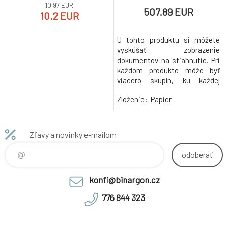
10.97 EUR
507.89 EUR
10.2 EUR
U tohto produktu si môžete
vyskúšať zobrazenie
dokumentov na stiahnutie. Pri
každom produkte môže byť
viacero skupín, ku každej
skupine môžete priradiť popis
Zloženie:
Papier
a ľubovoľný počet odkazov na
stiahnutie.
Zľavy a novinky e-mailom
odoberať
konfi@binargon.cz
776 844 323