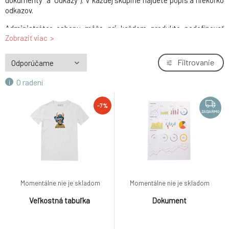
dokumenty" a "Odkazy"). V každej skupine nájdete popis a niekoľko
odkazov.
Administrátor eshopu môže pri každom produkte nadefinovať
Zobraziť viac
ľubovoľný počet skupín, ich počet ani názvy nie sú obmedzené.
Filtrovanie
O radení
-7%
ZADARMO
Momentálne nie je skladom
Momentálne nie je skladom
Veľkostná tabuľka
Dokument