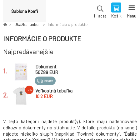
Šablona Konfi
Košík
Menu
Hľadať
Ukážka funkcií
Informácie o produkte
INFORMÁCIE O PRODUKTE
Najpredávanejšie
Dokument
1.
507.89 EUR
ZADARMO
Veľkostná tabuľka
-7%
2.
10.2 EUR
V tejto kategórii nájdete produkt(y), ktoré majú nadefinované
odkazy a dokumenty na stiahnutie. V detaile produktu (na konci)
nájdete niekoľko skupín (napríklad "Povinné dokumenty", "Ďalšie