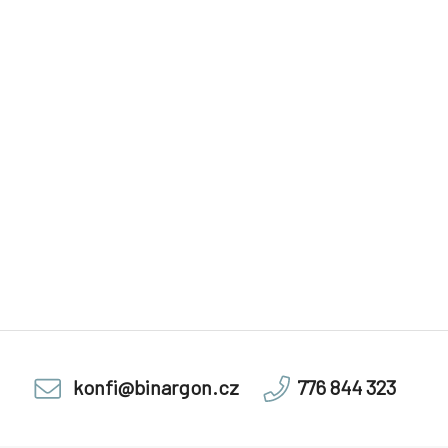
konfi@binargon.cz
776 844 323