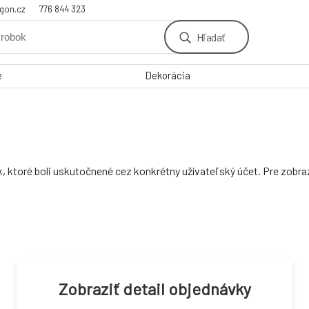
gon.cz
776 844 323
Hľadať
e
Dekorácia
, ktoré boli uskutočnené cez konkrétny užívateľský účet. Pre zobra
Zobraziť detail objednávky