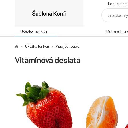
konfi@binar
Šablona Konfi
Ukážka funkcií
Móda a filtr
Ukážka funkcií
Viac jednotiek
Vitamínová desiata