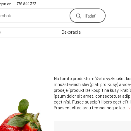
gon.cz
776 844 323
Hľadať
e
Dekorácia
Na tomto produktu můžete vyzkoušet k
množstevních slev (platí pro Kusy) a víc
prodeje (produkt lze koupit na kusy, krab
ipsum dolor sit amet, consectetuer adipi
eget nisl. Fusce suscipit libero eget elit
Praesent vitae arcu tempor neque lac...
v