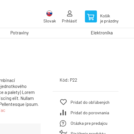
Košík
Slovak
Prihlásiť
je prázdny
Potraviny
Elektronika
Kód:
P22
ombinaci
e-jednotkového
ice a palety) Lorem
scing elit. Nullam
Pridať do obľúbených
. Pellentesque ipsum.
iac
Pridať do porovnania
Otázka pre predajcu
Stráženie produktu