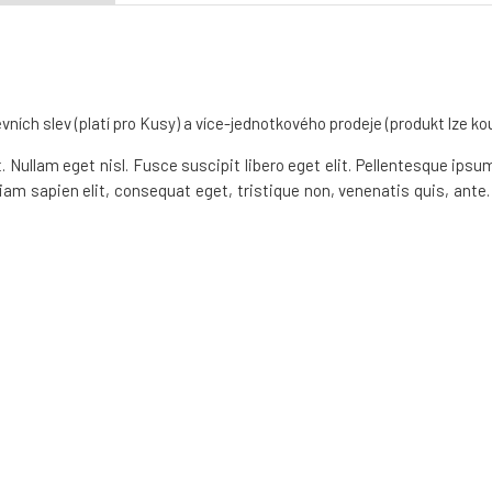
 slev (platí pro Kusy) a více-jednotkového prodeje (produkt lze koup
 Nullam eget nisl. Fusce suscipit libero eget elit. Pellentesque ips
tiam sapien elit, consequat eget, tristique non, venenatis quis, ant