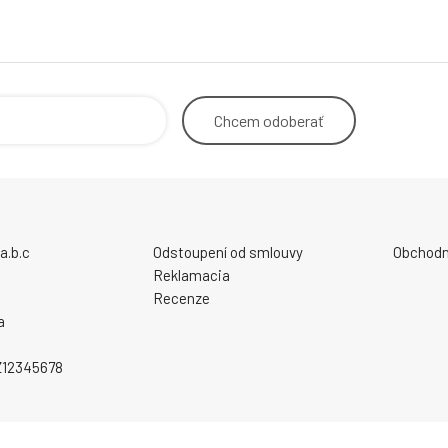
Chcem
odoberať
a.b.c
Odstoupení od smlouvy
Obchodn
Reklamacia
Recenze
a
CZ12345678