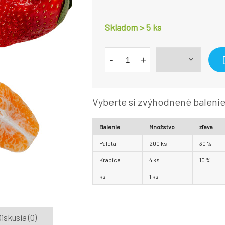
Skladom > 5
ks
-
+
Vyberte si zvýhodnené baleni
Balenie
Množstvo
zľava
Paleta
200
ks
30
%
Krabice
4
ks
10
%
ks
1
ks
iskusia (0)