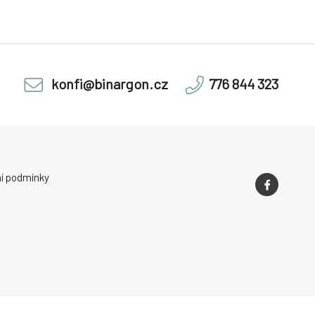
konfi@binargon.cz
776 844 323
í podmínky