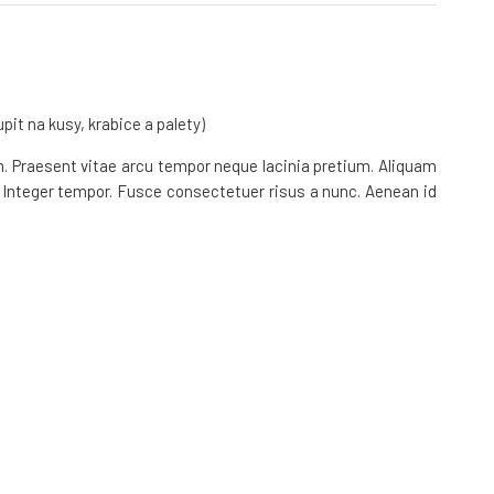
it na kusy, krabice a palety)
um. Praesent vitae arcu tempor neque lacinia pretium. Aliquam
e. Integer tempor. Fusce consectetuer risus a nunc. Aenean id