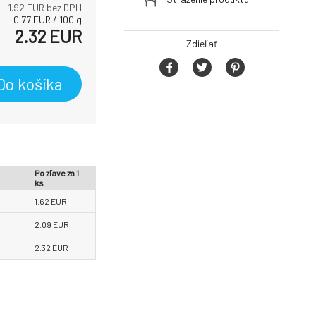
1.92
EUR bez DPH
0.77
EUR
/
100
g
2.32
EUR
Zdieľať
Do košíka
e
Po zľave
za 1
ks
1.62
EUR
2.09
EUR
2.32
EUR