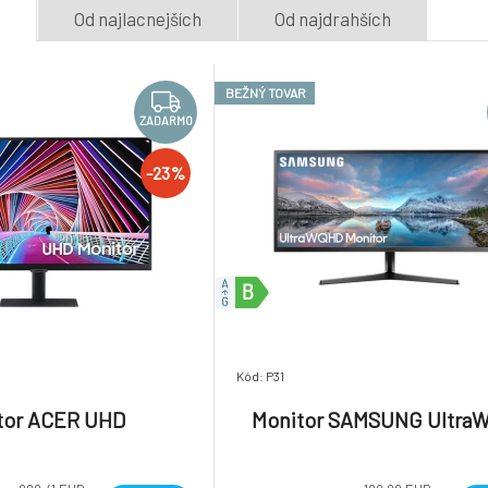
e
Od najlacnejších
Od najdrahších
BEŽNÝ TOVAR
ZADARMO
-23%
Kód: P31
tor ACER UHD
Monitor SAMSUNG Ultra