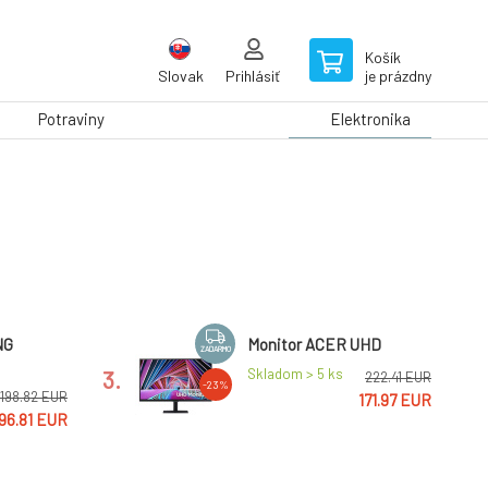
Košík
Slovak
Prihlásiť
je prázdny
Potraviny
Elektronika
NG
Monitor ACER UHD
ZADARMO
3.
Skladom > 5
ks
222.41 EUR
-23%
198.82 EUR
171.97 EUR
96.81 EUR