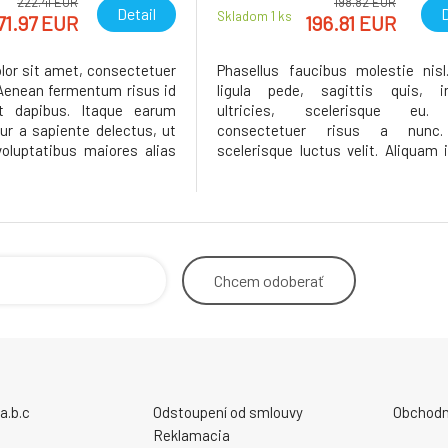
222.41 EUR
198.82 EUR
Detail
D
Skladom 1
ks
71.97 EUR
196.81 EUR
or sit amet, consectetuer
Phasellus faucibus molestie nis
. Aenean fermentum risus id
ligula pede, sagittis quis, i
nt dapibus. Itaque earum
ultricies, scelerisque eu.
ur a sapiente delectus, ut
consectetuer risus a nunc.
voluptatibus maiores alias
scelerisque luctus velit. Aliquam 
ut perferendis doloribus
sit amet leo accumsan lacinia. 
llat. Sed ut perspiciatis
nulla. Nullam feugiat, turpis at 
 natus error sit voluptatem
vulputate, erat libero tristique te
bibendum odio risus sit ame
Chcem
odoberať
a.b.c
Odstoupení od smlouvy
Obchodn
Reklamacia