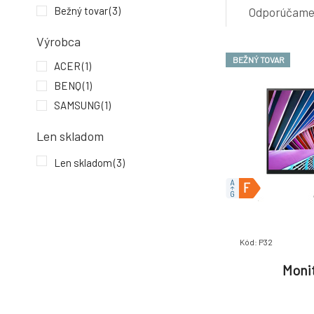
Bežný tovar
(3)
Odporúčam
Výrobca
BEŽNÝ TOVAR
ACER
(1)
BENQ
(1)
SAMSUNG
(1)
Len skladom
Len skladom
(3)
Kód: P32
Moni