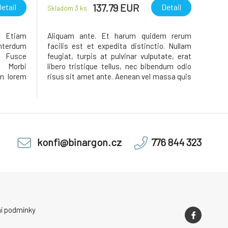
137.79 EUR
etail
Detail
Skladom 3
ks
l. Etiam
Aliquam ante. Et harum quidem rerum
nterdum
facilis est et expedita distinctio. Nullam
 Fusce
feugiat, turpis at pulvinar vulputate, erat
 Morbi
libero tristique tellus, nec bibendum odio
in lorem
risus sit amet ante. Aenean vel massa quis
Nam quis
mauris vehicula lacinia. Curabitur vitae
pulvinar
diam non enim vestibulum interdum. Cras
llus, nec
pede libero, dapibus nec, pretium sit amet,
tempor
konfi@binargon.cz
776 844 323
í podmínky