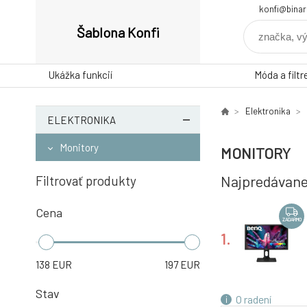
konfi@binar
Šablona Konfi
Ukážka funkcií
Móda a filtr
Elektronika
ELEKTRONIKA
Monitory
MONITORY
Najpredávane
Filtrovať produkty
Cena
ZADARMO
1.
138
EUR
197
EUR
Stav
O radení