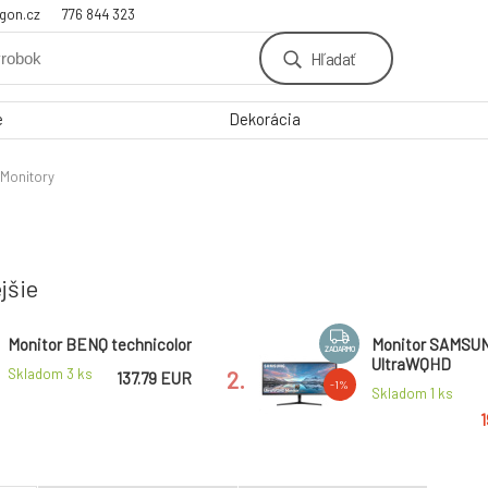
gon.cz
776 844 323
Hľadať
e
Dekorácia
Monitory
jšie
Monitor BENQ technicolor
Monitor SAMSU
ZADARMO
UltraWQHD
Skladom 3
ks
2.
137.79 EUR
-1%
Skladom 1
ks
1