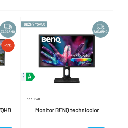
BEŽNÝ TOVAR
ZADARMO
ZADARMO
-1%
Kód: P30
WQHD
Monitor BENQ technicolor