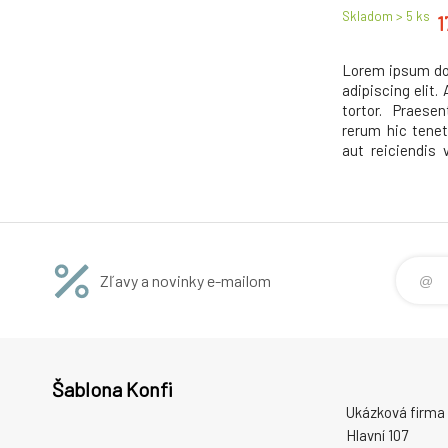
Skladom > 5
ks
1
Lorem ipsum dol
adipiscing elit
tortor. Praese
rerum hic tenet
aut reiciendis 
consequatur a
asperiores repe
unde omnis iste
accusantium
Zľavy a novinky e-mailom
Šablona Konfi
Ukázková firma 
Hlavní 107